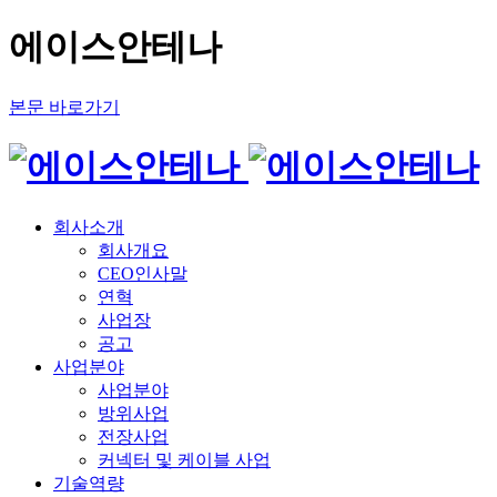
에이스안테나
본문 바로가기
회사소개
회사개요
CEO인사말
연혁
사업장
공고
사업분야
사업분야
방위사업
전장사업
커넥터 및 케이블 사업
기술역량